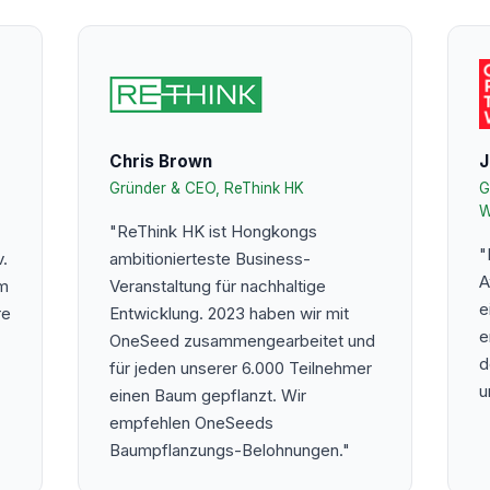
Chris Brown
J
Gründer & CEO, ReThink HK
G
W
"ReThink HK ist Hongkongs
"
.
ambitionierteste Business-
A
am
Veranstaltung für nachhaltige
e
re
Entwicklung. 2023 haben wir mit
e
OneSeed zusammengearbeitet und
d
für jeden unserer 6.000 Teilnehmer
u
einen Baum gepflanzt. Wir
empfehlen OneSeeds
Baumpflanzungs-Belohnungen."