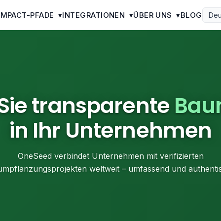
IMPACT-PFADE
▾
INTEGRATIONEN
▾
ÜBER UNS
▾
BLOG
Deu
 Sie transparente
Bau
in Ihr Unternehmen
OneSeed verbindet Unternehmen mit verifizierten
mpflanzungsprojekten weltweit – umfassend und authenti