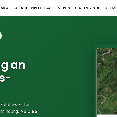
IMPACT-PFADE
▾
INTEGRATIONEN
▾
ÜBER UNS
▾
BLOG
Deu
g an
s-
Fotobeweis für
nbindung. Ab
0,65