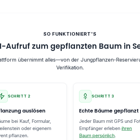
SO FUNKTIONIERT'S
-Aufruf zum gepflanzten Baum in 
attform übernimmt alles—von der Jungpflanzen-Reservieru
Verifikation.
SCHRITT 2
SCHRITT 3
flanzung auslösen
Echte Bäume gepflanzt
ume bei Kauf, Formular,
Jeder Baum mit GPS und Fot
ilenstein oder eigenem
Empfänger erleben
ihren
ent pflanzen.
Baum persönlich
.