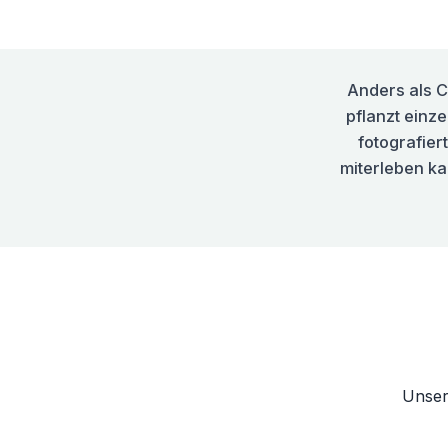
Anders als C
pflanzt einz
fotografie
miterleben ka
Unse