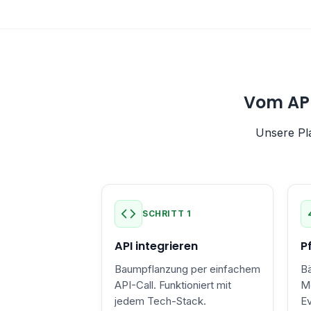
Vom API
Unsere Pl
SCHRITT 1
API integrieren
P
Baumpflanzung per einfachem
Bä
API-Call. Funktioniert mit
Me
jedem Tech-Stack.
Ev