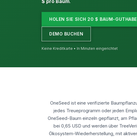
$ pro Baum
.
HOLEN SIE SICH 20 $ BAUM-GUTHABE
DEMO BUCHEN
Keine Kreditkarte • In Minuten eingerichtet
OneSeed ist eine verifizierte Baumpflan
jedes Treueprogramm oder jeden Emplo
OneSeed-Baum einzeln gepflanzt, am Pflan
bei 0,65 USD und werden über TreeVeri
Ökosystem-Wiederherstellung, mit aktiven 