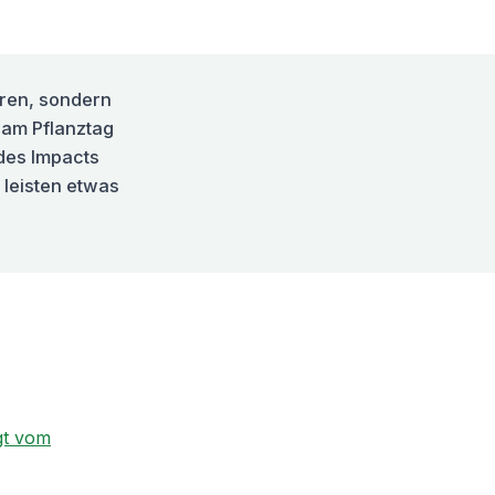
eren, sondern
 am Pflanztag
des Impacts
 leisten etwas
gt vom