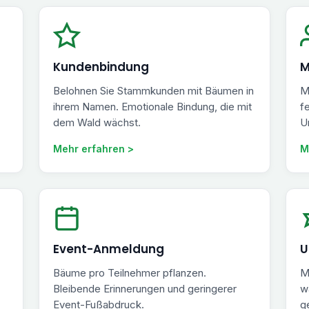
Kundenbindung
M
Belohnen Sie Stammkunden mit Bäumen in
M
ihrem Namen. Emotionale Bindung, die mit
f
dem Wald wächst.
U
Mehr erfahren >
M
Event-Anmeldung
U
Bäume pro Teilnehmer pflanzen.
M
Bleibende Erinnerungen und geringerer
w
Event-Fußabdruck.
g