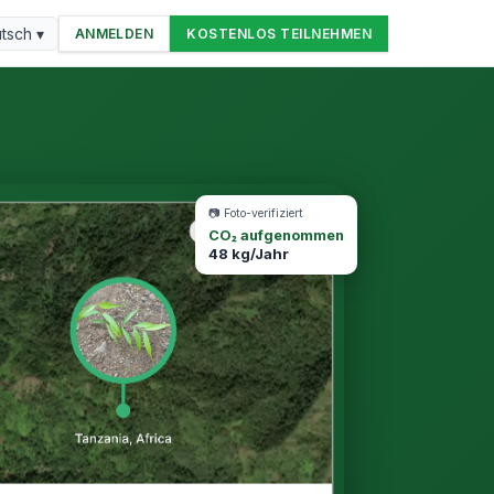
tsch ▾
ANMELDEN
KOSTENLOS TEILNEHMEN
📷 Foto-verifiziert
CO₂ aufgenommen
48 kg/Jahr