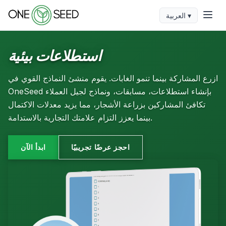
العربية ▾
استطلاعات بيئية
ازرع المشاركة بينما تنمو الغابات. يقوم منشئ النماذج القوي في
OneSeed بإنشاء استطلاعات، مسابقات، ونماذج لجيل العملاء
تكافئ المشاركين بزراعة الأشجار، مما يزيد معدلات الاكتمال
بينما يعزز التزام علامتك التجارية بالاستدامة.
احجز عرضًا تجريبيًا
ابدأ الآن