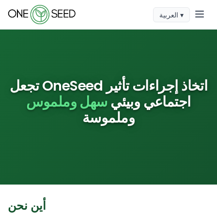
العربية ▾
تجعل OneSeed اتخاذ إجراءات تأثير
اجتماعي وبيئي
سهل وملموس
وملموسة
أين نحن