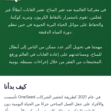
في معركتنا العالمية ضد تغير المناخ، تعتبر الغابات أبطالًا غير
مُعلنَين، تقوم باستمرار بالتقاط الكربون، وتبريد كوكبنا،
والحفاظ على موائل الحياة البرية الحيوية في حين تنظم
دورة المياه الدقيقة.
مهمتنا هي تحويل أكبر عدد ممكن من الناس إلى أبطال
للمناخ، ومساعدتهم على إعادة الغابات في العالم ورفع
المجتمعات من الفقر من خلال إجراءات بسيطة، يومية.
كيف بدأنا
تأسست OneSeed في عام 2021 كطريقة لتحفيز الشركات
والأفراد على جعل العمل المناخي جزءًا من الحياة اليومية دون
الحاجة للتفكير في ذلك. كان يجب أن يكون الأمر بسيطًا،