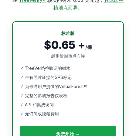
经
TreeVerify®
核实的树木 0.65 美元起，
具体因种
植地点而异。
标准版
$0.65 +
/棵
起步价因地点而异
✓ TreeVerify®验证的树木
✓ 带有照片证据的GPS标记
✓ 为最终用户提供的VirtualForest®
✓ 完整的影响报告仪表板
✓ API 和集成访问
✓ 无订阅或隐藏费用
免费开始 →